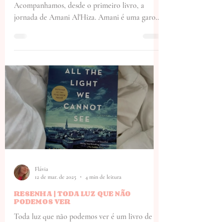
(TRILOGIA)
Por que ler a trilogia de "A rebelde do deserto"?
Acompanhamos, desde o primeiro livro, a
jornada de Amani Al'Hiza. Amani é uma garota
órfã e solitária que vive na casa de seus
parentes distantes. Sofrendo maus tratos
constantes de sua família e inserida numa
sociedade que espera apenas que as mulheres
sejam boas esposas e se submetam a diversos
abusos, Amani sonha em fugir de sua cidade -
Vila da Poeira - e ir buscar uma nova vida na
capital, Izman.
Flávia
12 de mar. de 2025
4 min de leitura
RESENHA | TODA LUZ QUE NÃO