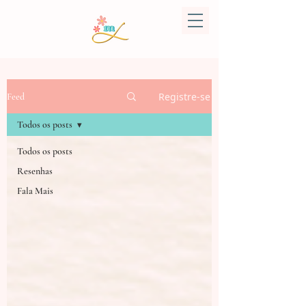
Registre-se
Feed
Todos os posts
Todos os posts
Resenhas
Fala Mais