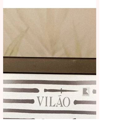
Flávia
8 de jun. de 2022
3 min de leitura
RESENHA | PEQUENAS GRANDES
MENTIRAS
Alguém morreu. Isso é o que sabemos assim que
começamos Pequenas Grandes Mentiras.
Durante uma confraternização de pais no salão
do colégio