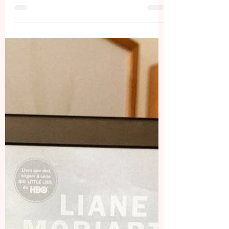
Flávia
9 de jun. de 2022
3 min de leitura
RESENHA | CRÔNICA DE UMA MORTE
ANUNCIADA
Em Crônica de Uma Morte Anunciada,
sabemos que Santiago Nasar morrerá. O que
não sabemos é: como as pessoas ao redor
lidarão com isso?