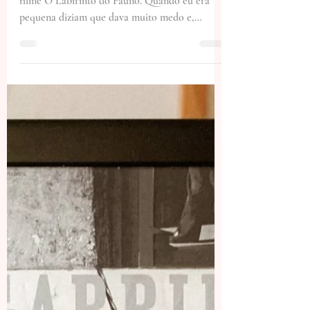
Flávia
9 de jun. de 2022
2 min de leitura
RESENHA | O LABIRINTO DO FAUNO
Preciso começar dizendo que nunca assisti ao
filme O Labirinto do Fauno. Quando eu era
pequena diziam que dava muito medo e,
depois, também