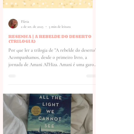
Flávia
2 de set. de 2025
3 min de leitura
RESENHA | A REBELDE DO DESERTO
(TRILOGIA)
Por que ler a trilogia de "A rebelde do deserto"?
Acompanhamos, desde o primeiro livro, a
jornada de Amani Al'Hiza. Amani é uma garota
órfã e solitária que vive na casa de seus
parentes distantes. Sofrendo maus tratos
constantes de sua família e inserida numa
sociedade que espera apenas que as mulheres
sejam boas esposas e se submetam a diversos
abusos, Amani sonha em fugir de sua cidade -
Vila da Poeira - e ir buscar uma nova vida na