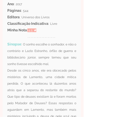
Ano
: 
2017
Páginas
: 
544
Editora
: 
Universo dos Livros
Classificação Indicativa
: 
Livre
Minha Nota
:
 4,5 
★
Sinopse
: 
O sonho escolhe o sonhador, e não o 
contrário e Lazlo Estranho, órfão de guerra e 
bibliotecário júnior, sempre temeu que seu 
sonho tivesse escolhido mal.
Desde os cinco anos, ele era obcecado pelos 
mistérios de Lamento, uma cidade mítica 
perdida. O que aconteceu lá duzentos anos 
atrás que a separou do restante do mundo? 
Que tipo de deuses existiam lá e foram mortos 
pelo Matador de Deuses? Essas respostas o 
aguardam em Lamento, mas também mais 
mistérios incluindo a deusa de pele azul que 