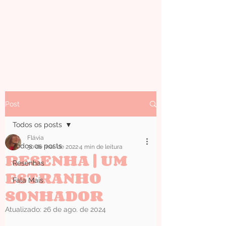
Post
Todos os posts
Flávia
Todos os posts
30 de mai. de 2022
4 min de leitura
RESENHA | UM
Resenhas
ESTRANHO
Fala Mais
SONHADOR
Atualizado:
26 de ago. de 2024