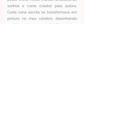
sonhos e cores criados pela autora. 
Cada cena escrita se transformava em 
pintura no meu cérebro, desenhando 
perfeitamente as cores, feições e até os 
sentimentos dos personagens 
retratados.
Esse é um livro de sonhos, mas 
também de pesadelos. E isso fica mais 
claro quando Lazlo encontra Sarai, a 
Musa dos Pesadelos. Podemos 
perceber a dualidade de sentimentos 
presente em cada página e vibramos 
juntamente com os personagens. De 
um lado o sonho, a esperança e o amor. 
Do outro o pesadelo, o ódio e a 
vingança. 