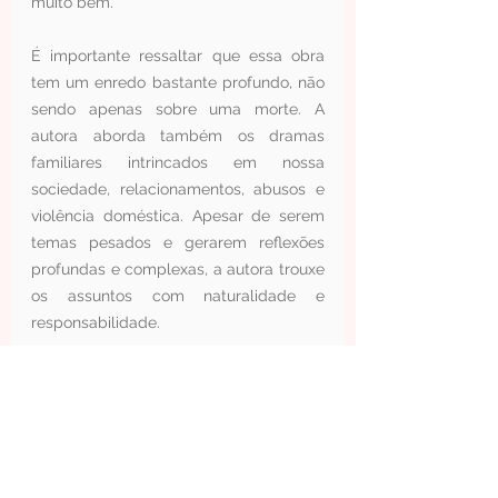
muito bem.
É importante ressaltar que essa obra 
tem um enredo bastante profundo, não 
sendo apenas sobre uma morte. A 
autora aborda também os dramas 
familiares intrincados em nossa 
sociedade, relacionamentos, abusos e 
violência doméstica. Apesar de serem 
temas pesados e gerarem reflexões 
profundas e complexas, a autora trouxe 
os assuntos com naturalidade e 
responsabilidade.
Os personagens e a história são 
extremamente bem construídos e esta 
última se desenrola com uma facilidade 
incrível. Em muitos momentos eu sentia 
que estava realmente assistindo à série 