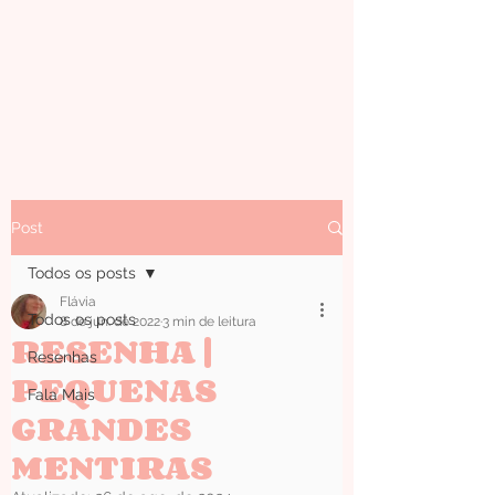
Post
Todos os posts
Flávia
Todos os posts
8 de jun. de 2022
3 min de leitura
RESENHA |
Resenhas
PEQUENAS
Fala Mais
GRANDES
MENTIRAS