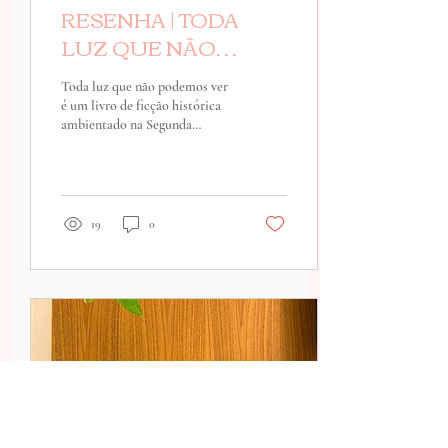
RESENHA | TODA
LUZ QUE NÃO
PODEMOS VER
Toda luz que não podemos ver
é um livro de ficção histórica
ambientado na Segunda
Guerra Mundial. A obra
ganhou o prêmio Pulitzer de...
19
0