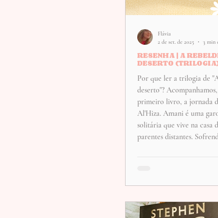
Flávia
2 de set. de 2025
3 min 
RESENHA | A REBELD
DESERTO (TRILOGIA
Por que ler a trilogia de 
deserto"? Acompanhamos, desde o
primeiro livro, a jornada
Al'Hiza. Amani é uma garo
solitária que vive na casa 
parentes distantes. Sofren
constantes de sua família e
numa sociedade que esper
as mulheres sejam boas esp
submetam a diversos abus
sonha em fugir de sua cida
Poeira - e ir buscar uma n