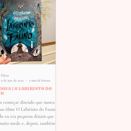
Flávia
9 de jun. de 2022
2 min de leitura
NHA | O LABIRINTO DO
NO
so começar dizendo que nunca
i ao filme O Labirinto do Fauno.
o eu era pequena diziam que
muito medo e, depois, também