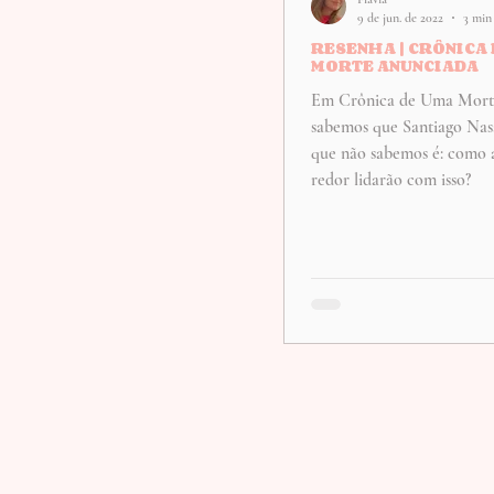
9 de jun. de 2022
3 min 
RESENHA | CRÔNICA
MORTE ANUNCIADA
Em Crônica de Uma Mort
sabemos que Santiago Nas
que não sabemos é: como a
redor lidarão com isso?