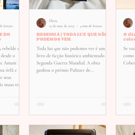
Flávia
de leitura
12 de mar. de 2025
4 min de leitura
E DO
RESENHA | TODA LUZ QUE NÃO
O di
)
PODEMOS VER
cole
"A rebelde do
Toda luz que não podemos ver é um
Se vo
livro de ficção histórica ambientado na
como 
 de Amani
Segunda Guerra Mundial. A obra
Coben
ta órfã e
ganhou o prêmio Pulitzer de...
de seus
do maus tratos
 inserida
a apenas que
osas e se
os, Amani
de - Vila da
ova vida na