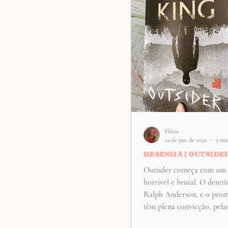
capital, Izman.
Flávia
22 de jun. de 2022
5 min
RESENHA | OUTSIDE
Outsider começa com um 
horrível e brutal. O deteti
Ralph Anderson, e o prom
têm plena convicção, pelas