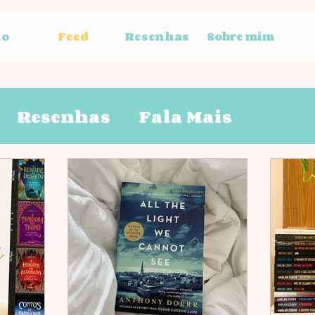
io
Feed
Resenhas
Sobre mim
Resenhas
Fala Mais