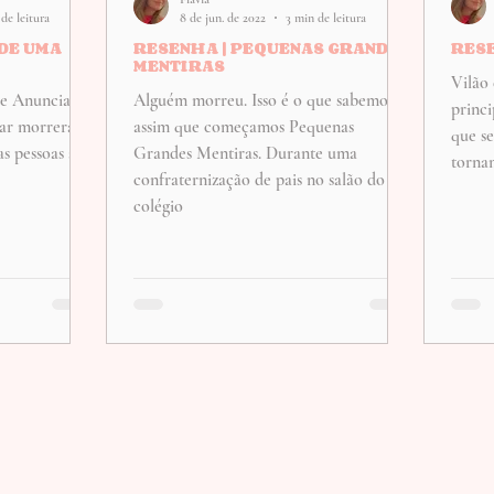
de leitura
8 de jun. de 2022
3 min de leitura
 DE UMA
RESENHA | PEQUENAS GRANDES
RESE
MENTIRAS
Vilão
e Anunciada,
Alguém morreu. Isso é o que sabemos
princi
ar morrerá. O
assim que começamos Pequenas
que s
s pessoas ao
Grandes Mentiras. Durante uma
tornam
confraternização de pais no salão do
colégio