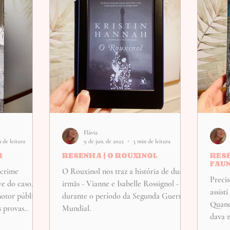
Flávia
 de leitura
9 de jun. de 2022
3 min de leitura
R
RESENHA | O ROUXINOL
RESE
FAU
crime
O Rouxinol nos traz a história de duas
Preci
ve do caso,
irmãs - Vianne e Isabelle Rossignol -
assist
otor público
durante o período da Segunda Guerra
Quand
 provas..
Mundial.
dava 