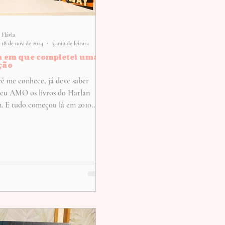
Flávia
18 de nov. de 2024
3 min de leitura
a em que completei uma
ção
cê me conhece, já deve saber
eu AMO os livros do Harlan
. E tudo começou lá em 2010...