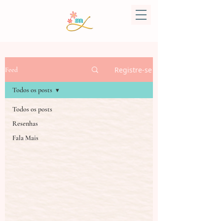
Registre-se
Feed
Todos os posts
Todos os posts
Resenhas
Fala Mais