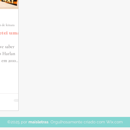
 de leitura
etei uma
ve saber
o Harlan
em 2010...
©2025 por
maisletras
. Orgulhosamente criado com Wix.com