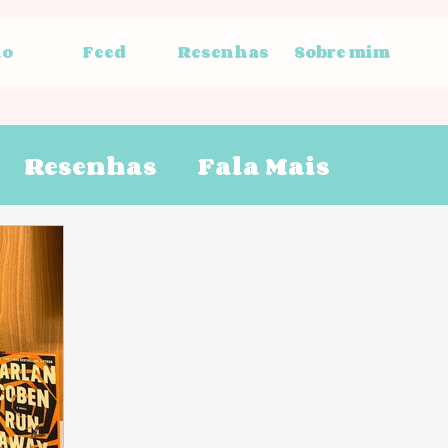
io
Feed
Resenhas
Sobre mim
Resenhas
Fala Mais