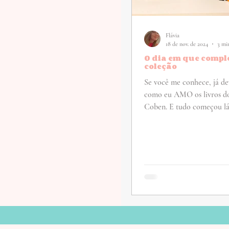
Flávia
18 de nov. de 2024
3 min
O dia em que compl
coleção
Se você me conhece, já de
como eu AMO os livros d
Coben. E tudo começou lá 