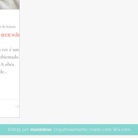
n de leitura
 QUE NÃO
 ver é um
ambientado na
 A obra
e...
©2025 por
maisletras
. Orgulhosamente criado com Wix.com