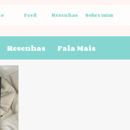
io
Feed
Resenhas
Sobre mim
Resenhas
Fala Mais