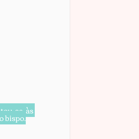
ou-se às 
o bispo.