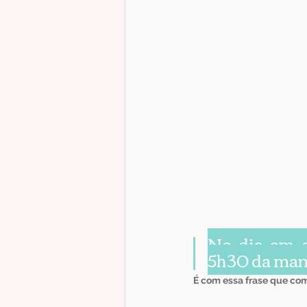
No dia em q
5h30 da manh
É com essa frase que co