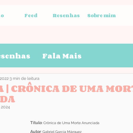
io
Feed
Resenhas
Sobre mim
esenhas
Fala Mais
 2022
3 min de leitura
 | CRÔNICA DE UMA MOR
ADA
 2024
Título
: Crônica de Uma Morte Anunciada
Autor
: Gabriel García Márquez