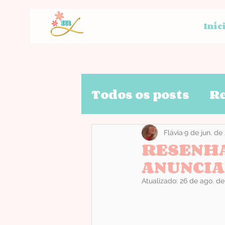
Iníc
Todos os posts
R
Flávia
9 de jun. de
RESENHA
ANUNCI
Atualizado:
26 de ago. de