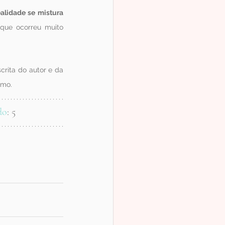
ealidade se mistura 
 que ocorreu muito 
rita do autor e da 
imo.
do
: 5