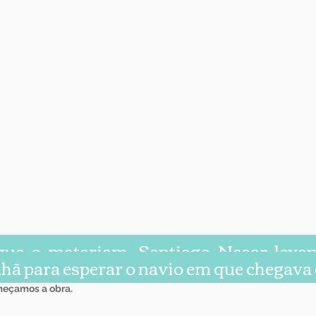
ue o matariam, Santiago Nasar levant
ã para esperar o navio em que chegava 
meçamos a obra.