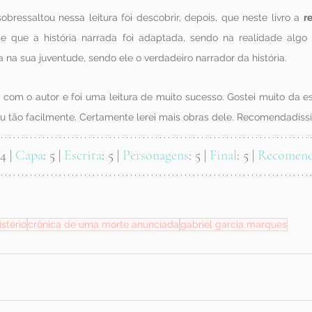
bressaltou nessa leitura foi descobrir, depois, que neste livro a 
r
-se que a história narrada foi adaptada, sendo na realidade algo
 na sua juventude, sendo ele o verdadeiro narrador da história.
 com o autor e foi uma leitura de muito sucesso. Gostei muito da esc
iu tão facilmente. Certamente lerei mais obras dele. Recomendadíss
 4 | 
Capa
: 5 | 
Escrita
: 5 | 
Personagens
: 5 | 
Final
: 5 | 
Recomen
stério
crônica de uma morte anunciada
gabriel garcia marques