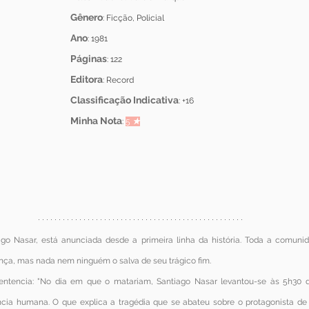
Gênero
: Ficção, Policial
Ano
: 1981
Páginas
: 122
Editora
: Record 
Classificação Indicativa
: +16 
Minha Nota
: 
5 
★
go Nasar, está anunciada desde a primeira linha da história. Toda a comuni
nça, mas nada nem ninguém o salva de seu trágico fim.
ntencia: "No dia em que o matariam, Santiago Nasar levantou-se às 5h30 da 
ência humana. O que explica a tragédia que se abateu sobre o protagonista d