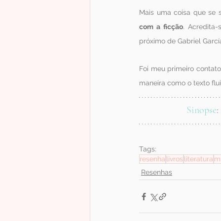
Mais uma coisa que se so
com a ficção
. Acredita
próximo de Gabriel García
Foi meu primeiro contato
maneira como o texto flu
Sinopse
:
Tags:
resenha
livros
literatura
mi
Resenhas