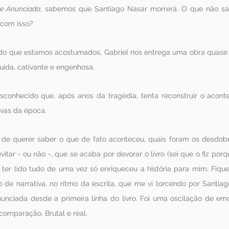
e Anunciada
, sabemos que Santiago Nasar morrerá. O que não s
 com isso?
o que estamos acostumados, Gabriel nos entrega uma obra quase jorn
luida, cativante e engenhosa.
sconhecido que, após anos da tragédia, tenta reconstruir o acont
ivas da época.
 de querer saber o que de fato aconteceu, quais foram os desdob
tar - ou não -, que se acaba por devorar o livro (sei que o fiz porque
 ter lido tudo de uma vez só enriqueceu a história para mim. Fiquei
o de narrativa, no ritmo da escrita, que me vi torcendo por Santi
nciada desde a primeira linha do livro. Foi uma oscilação de emo
omparação. Brutal e real.