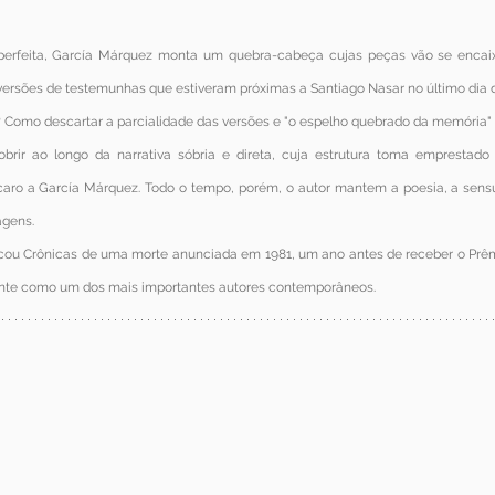
perfeita, García Márquez monta um quebra-cabeça cujas peças vão se encai
versões de testemunhas que estiveram próximas a Santiago Nasar no último dia d
Como descartar a parcialidade das versões e "o espelho quebrado da memória" 
obrir ao longo da narrativa sóbria e direta, cuja estrutura toma emprestado o 
 caro a García Márquez. Todo o tempo, porém, o autor mantem a poesia, a sensu
agens.
cou Crônicas de uma morte anunciada em 1981, um ano antes de receber o Prêmi
ente como um dos mais importantes autores contemporâneos.